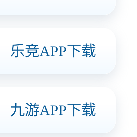
保护，力求为用户
异常防控层
AI监控
风控预警
系统实时分析登录频率、操作路径等指标，提前
发现可疑行为并及时响应。