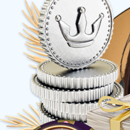
多语言，多区域
支持多语种界面与主流货币结算方式，米兰官
亚、欧洲、中东等重点市场，具备全球运营与
为
我们不仅是体育赛事数据平台，更是一