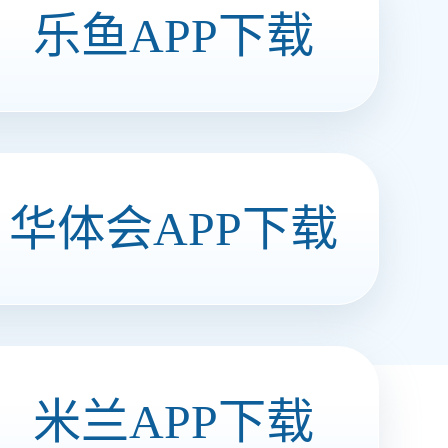
互动内容
提供多种媒体形式如图文、短视频、集锦回顾，
提升米兰官方网站 的平台使用粘性与用户参与
感。