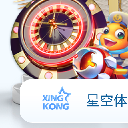
站始
7x24 小时客服支持
数据隐私
无论是深夜浏览还是假期咨询，我
全站采用银行级 S
们的专业客服团队全年在线，提供
动态防护系统，
多语种支持，第一时间响应各类技
行为进行多重加
术及账户问题，保障服务不间断。
安全、可靠、透
台