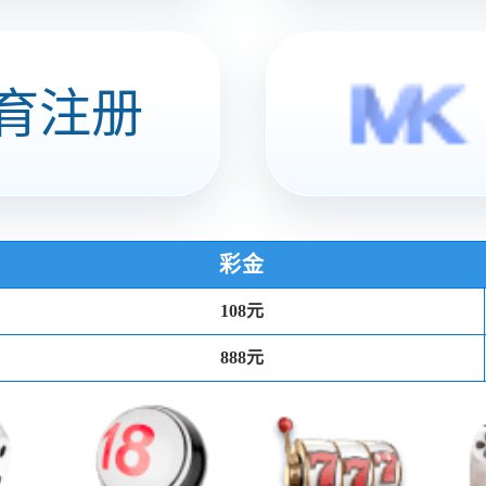
米兰官方网站 · 应用版本更新日
每一次更新，都是为提供更高效、更沉浸式的赛事体验而前行。
的性能压力。
配主流网络环境。
快速回放。
化。