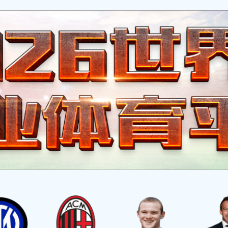
全天更新 ·
米
无论您身在何处，
米兰官方网
观赛体验。
下载客户端
网页