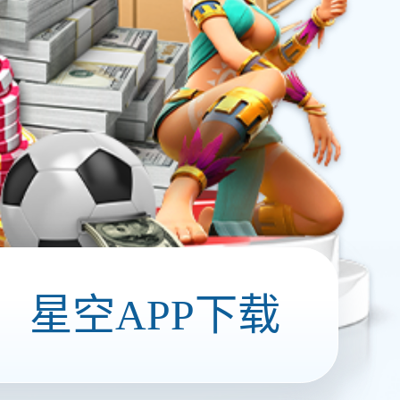
体验。
极速系统处理能力
百万级用户口碑推荐
搭载自研技术架构，支持海量
逾百万用户真实体验与推荐反馈，
秒级传输和事件推送，页面响
印证了米兰官方网站在数据精准
速，确保用户在高峰时段也能
度、服务响应速度与平台稳定性上
畅使用，无卡顿无中断。
的长期优势与专业实力。