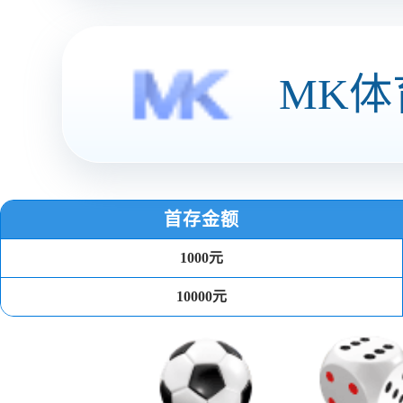
2023年12月20日 · App v5.4.0
世界杯期间数据展示全面提速
升级数据缓存方案，应对多场赛事同时加载时
对球员动态与进球动画进行了流畅度优化，适
新增“精彩回看”模块，重点赛事集锦支持一键
2023年11月2日 · App v5.3.6
电竞赛事专属页上线，强化交互体验
增设“战队动态”区块，涵盖近期赛程与战力变