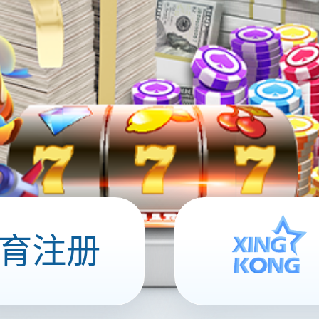
终致力于为全球用户带来可靠、高效、便捷的综合
双重加密
覆盖全球体育赛事
SL 安全协议与
每天更新数千场全球热门体育与电
平台
对用户信息及操作
子竞技赛事，包括英超、NBA、
数据
密处理，打造一个
LOL、羽毛球、F1 等，涵盖主流
应迅
明的体育数据平
与小众赛事，内容全面、分类清
流
。
晰。
全方位赛事服务