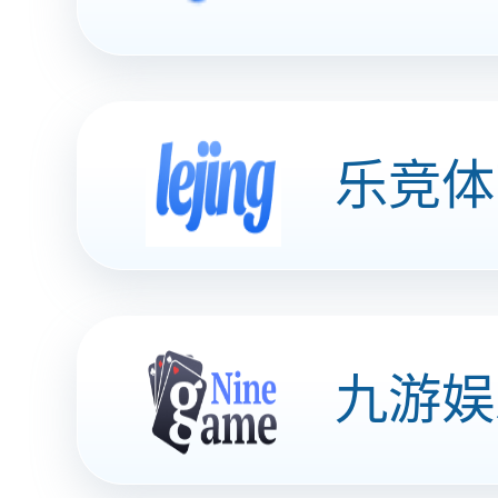
米兰官方网站从
身份认证层
双因子验证
行为识别
通过设备指纹识别、人机验证等方式，全面阻挡
非法访问尝试。