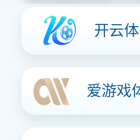
米
体育直播
涵盖足球、篮球、网球等项目的全球赛事直播，
高清画质、低延迟体验，适合追求流畅观赛的用
户。